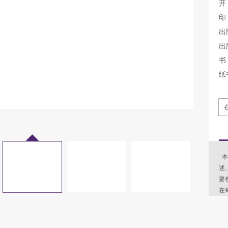
开
印
出
出
书 
纸
本
述
要
在