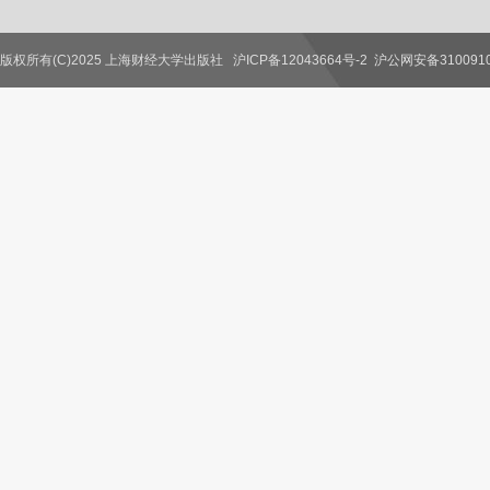
版权所有(C)2025 上海财经大学出版社
沪ICP备12043664号-2
沪公网安备3100910
联系我们
教师服务
读者服务
作者服务
图书馆服务
学校服务