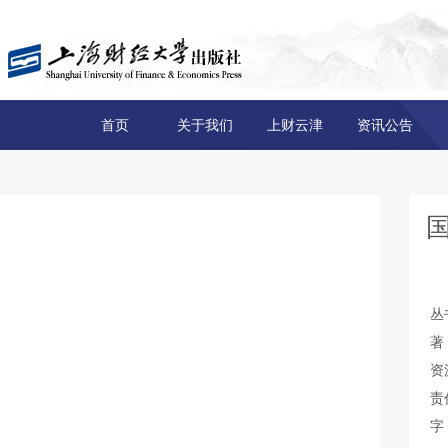
首页
关于我们
上财云津
资讯公告
丛
著
资
责
字