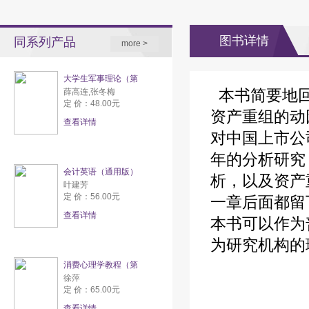
图书详情
同系列产品
more >
大学生军事理论（第
本书简要地回
薛高连,张冬梅
定 价：48.00元
资产重组的动
查看详情
对中国上市公
年的分析研究
会计英语（通用版）
析，以及资产
叶建芳
定 价：56.00元
一章后面都留
查看详情
本书可以作为
为研究机构的
消费心理学教程（第
徐萍
定 价：65.00元
查看详情