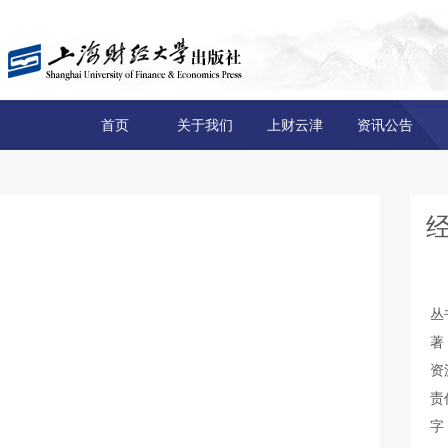
首页
关于我们
上财云津
资讯公告
丛
著
资
责
字