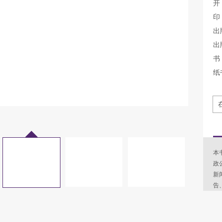
开
印
出
出
书 
纸
本
政
新
告