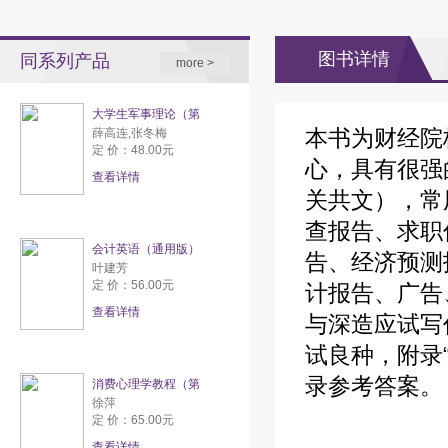
图书详情
同系列产品
more >
大学生军事理论（第
本书为财经院
薛高连,张冬梅
定 价：48.00元
心，具有很强
查看详情
关共文），常
查报告、求职
会计英语（通用版）
告、经济预测
叶建芳
定 价：56.00元
计报告、广告
查看详情
与深造应试写
试良种，附录
录参考答案。
消费心理学教程（第
徐萍
定 价：65.00元
查看详情