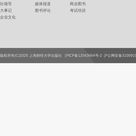
社领导
媒体报道
商业图书
大事记
图书评论
考试培训
企业文化
版权所有(C)2025 上海财经大学出版社
沪ICP备12043664号-2
沪公网安备3100910
联系我们
教师服务
读者服务
作者服务
图书馆服务
学校服务