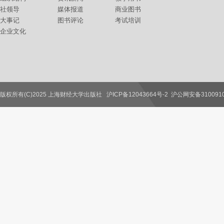
社领导
媒体报道
商业图书
大事记
图书评论
考试培训
企业文化
版权所有(C)2025 上海财经大学出版社
沪ICP备12043664号-2
沪公网安备3100910
联系我们
教师服务
读者服务
作者服务
图书馆服务
学校服务