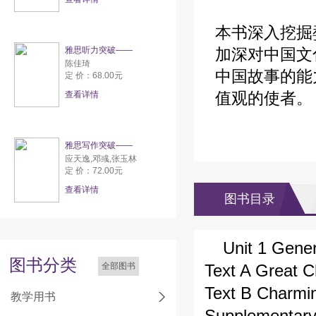
本书深入挖掘
雅思听力突破——
加深对中国文
陈佳琦
中国故事的能
定 价：68.00元
值观的使者。
查看详情
雅思写作突破——
应天逸,邓彧,张玉林
定 价：72.00元
查看详情
图书目录
Unit 1 Gene
图书分类
全部图书
Text A Great 
Text B Charmi
教学用书
Supplementar