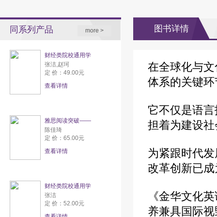
图书详情
同系列产品
more >
财经类院校通用学
在全球化与文
张洁,赵珂
定 价：49.00元
体系的关键环
查看详情
它不仅是语言
雅思阅读突破——
担着为建设社
陈佳琦
定 价：65.00元
为紧跟时代发
查看详情
改革创新已成
财经类院校通用学
《金华文化英
张洁
定 价：52.00元
养兼具国际视
查看详情