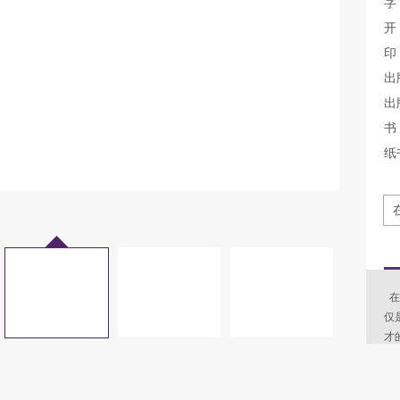
字
开
印
出
出
书
纸
在
仅
才
展
信
中