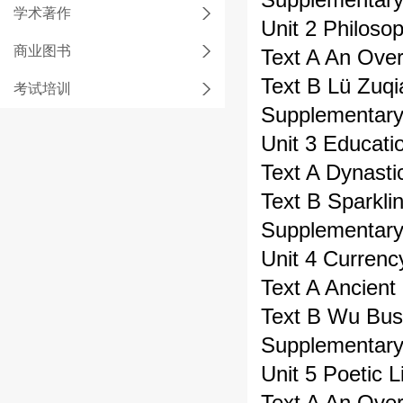
学术著作
Unit 2 Philoso
商业图书
Text A An Ove
Text B Lü Zuq
考试培训
Supplementar
Unit 3 Educat
Text A Dynast
Text B Sparkl
Supplementar
Unit 4 Curren
Text A Ancien
Text B Wu Bus
Supplementar
Unit 5 Poetic 
Text A An Ove