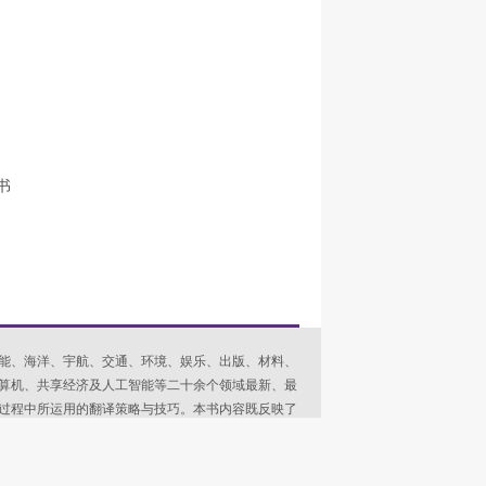
书
能、海洋、宇航、交通、环境、娱乐、出版、材料、
算机、共享经济及人工智能等二十余个领域最新、最
过程中所运用的翻译策略与技巧。本书内容既反映了
、文化交流的多元面貌，是新闻工作者、翻译专业师
源。