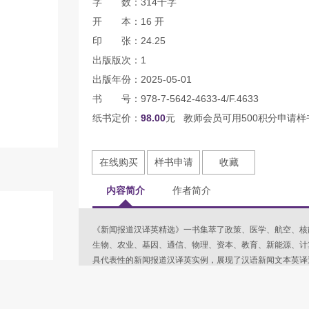
字 数：314千字
开 本：16 开
印 张：24.25
出版版次：1
出版年份：2025-05-01
书 号：978-7-5642-4633-4/F.4633
纸书定价：
98.00
元 教师会员可用500积分申请样
在线购买
样书申请
收藏
内容简介
作者简介
《新闻报道汉译英精选》一书集萃了政策、医学、航空、核
生物、农业、基因、通信、物理、资本、教育、新能源、计
具代表性的新闻报道汉译英实例，展现了汉语新闻文本英译
国内外时事热点的最新动态，也展现了科技进步、社会变迁
生及广大英语爱好者提升翻译水平、拓宽国际视野的宝贵资