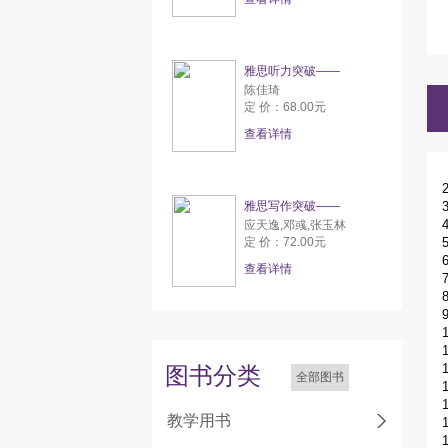
雅思听力突破——
陈佳琦
定 价：68.00元
查看详情
雅思写作突破——
应天逸,邓彧,张玉林
定 价：72.00元
查看详情
图书分类
全部图书
教学用书