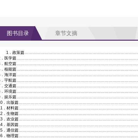
图书目录
章节文摘
1．政策篇……………………………………………………………………………
2．医学篇…………………………………………………………………………………
3．航空篇…………………………………………………………………………………
4．核能篇…………………………………………………………………………………
5．海洋篇…………………………………………………………………………………
6．宇航篇…………………………………………………………………………………
7．交通篇……………………………………………………………………………………
8．环境篇……………………………………………………………………………………
9．娱乐篇……………………………………………………………………………………
10．出版篇…………………………………………………………………………………
11．材料篇…………………………………………………………………………………
12．生物篇…………………………………………………………………………………
13．农业篇…………………………………………………………………………………
14．基因篇…………………………………………………………………………………
15．通信篇…………………………………………………………………………………
16．物理篇…………………………………………………………………………………