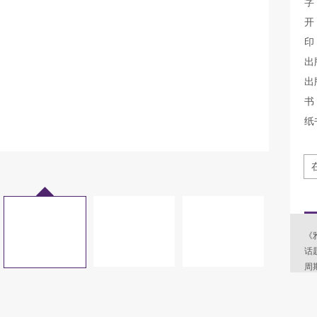
字
开
印
出
出
书
纸
《
话
周
是
高