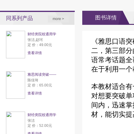
图书详情
同系列产品
more >
财经类院校通用学
《雅思口语突
张洁,赵珂
定 价：49.00元
二，第三部分
查看详情
语常考话题全
在于利用一个
雅思阅读突破——
陈佳琦
本教材适合有
定 价：65.00元
查看详情
对想要突破单
间内，迅速掌
材，能切实提
财经类院校通用学
张洁
定 价：52.00元
查看详情