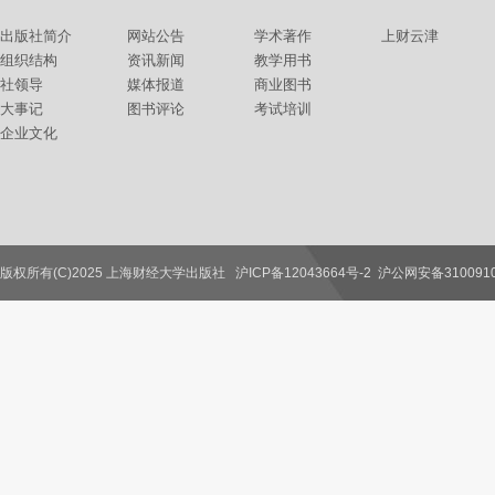
出版社简介
网站公告
学术著作
上财云津
组织结构
资讯新闻
教学用书
社领导
媒体报道
商业图书
大事记
图书评论
考试培训
企业文化
版权所有(C)2025 上海财经大学出版社
沪ICP备12043664号-2
沪公网安备3100910
联系我们
教师服务
读者服务
作者服务
图书馆服务
学校服务