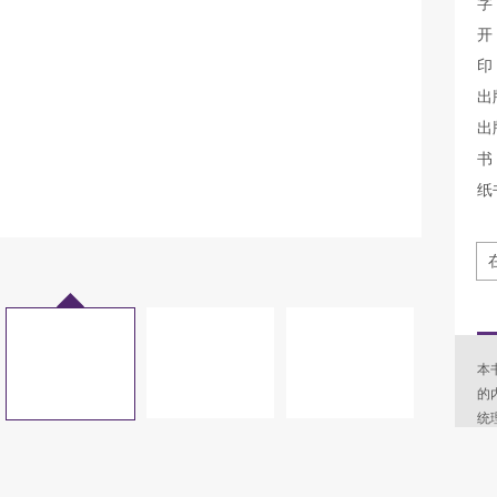
字
开
印
出
出
书 
纸
本
的
统
论
学
事