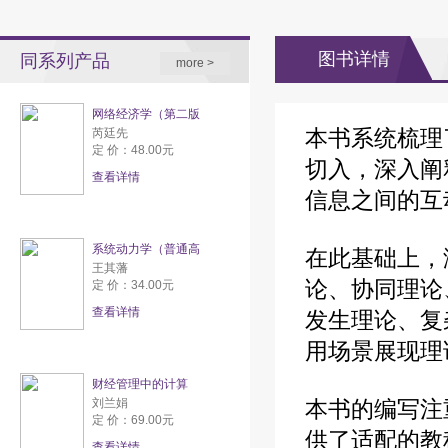
图书详情
同系列产品
more >
网络经济学（第二版
本书系统梳理
芮廷先
定 价：48.00元
切入，深入阐
查看详情
信息之间的互
系统动力学（普通高
在此基础上，
王其藩
论、协同理论
定 价：34.00元
查看详情
发生理论、复
用场景展现理
财经管理中的计算
刘兰娟
本书的编写注
定 价：69.00元
供了适配的教
查看详情