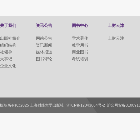
关于我们
资讯公告
图书中心
上财云津
出版社简介
网站公告
学术著作
上财云津
组织结构
资讯新闻
教学用书
社领导
媒体报道
商业图书
大事记
图书评论
考试培训
企业文化
版权所有(C)2025 上海财经大学出版社
沪ICP备12043664号-2
沪公网安备3100910
联系我们
教师服务
读者服务
作者服务