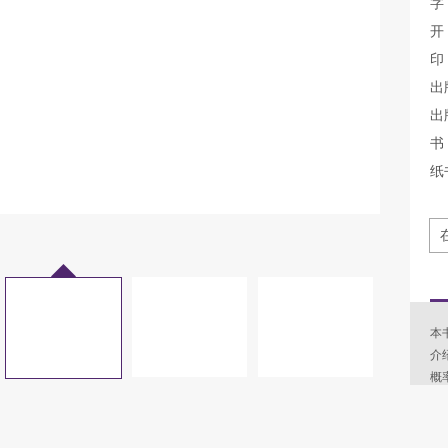
字
开
印
出
出
书 
纸
本
介
概
第
第