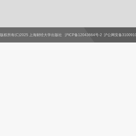
版权所有(C)2025 上海财经大学出版社
沪ICP备12043664号-2
沪公网安备3100910
联系我们
教师服务
读者服务
作者服务
图书馆服务
学校服务