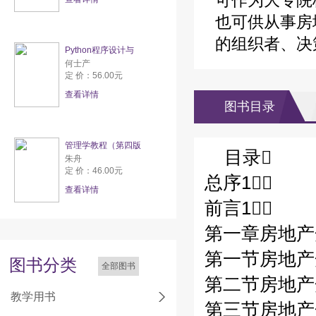
可作为大专院
也可供从事房
的组织者、决
Python程序设计与
何士产
定 价：56.00元
查看详情
图书目录
管理学教程（第四版
目录
朱舟
定 价：46.00元
总序1
查看详情
前言1
第一章房地产
第一节房地产
图书分类
全部图书
第二节房地产
教学用书
第三节房地产