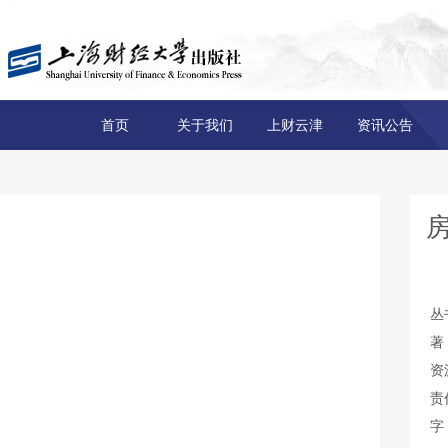
首页
关于我们
上财云津
资讯公告
丛
著
资
责
字