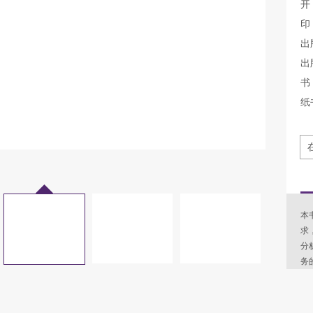
开
印
出
出
书 
纸
本
求
分
务