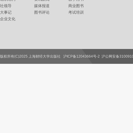
社领导
媒体报道
商业图书
大事记
图书评论
考试培训
企业文化
版权所有(C)2025 上海财经大学出版社
沪ICP备12043664号-2
沪公网安备3100910
联系我们
教师服务
读者服务
作者服务
图书馆服务
学校服务