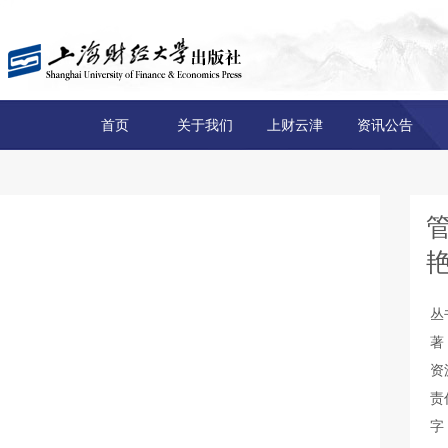
首页
关于我们
上财云津
资讯公告
丛
著
资
责
字