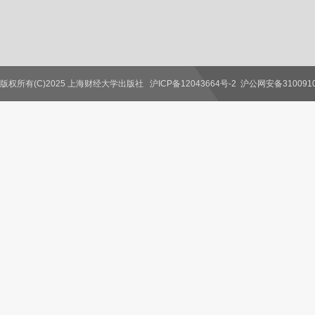
版权所有(C)2025 上海财经大学出版社
沪ICP备12043664号-2
沪公网安备3100910
联系我们
教师服务
读者服务
作者服务
图书馆服务
学校服务