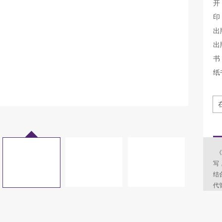
开
印
出
出
书 
纸
《
写
结
代