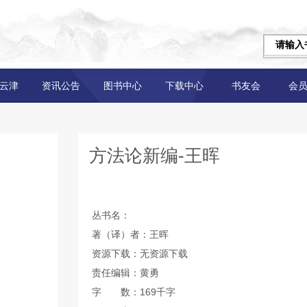
云津
资讯公告
图书中心
下载中心
书友会
会
方法论新编-王晖
丛书名：
著（译）者：王晖
资源下载：无资源下载
责任编辑：黄勇
字 数：169千字