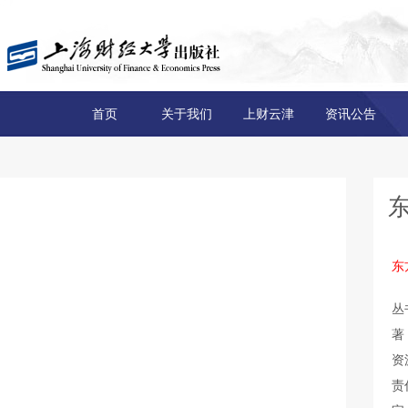
首页
关于我们
上财云津
资讯公告
东
丛
著
资
责