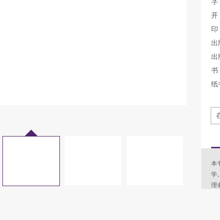
字
开
印
出
出
书 
纸
本
学
理
和
把
夏