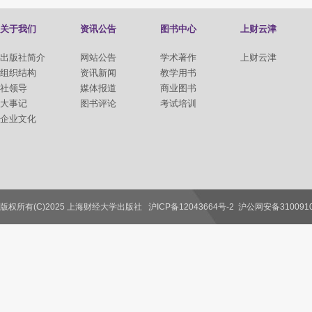
关于我们
资讯公告
图书中心
上财云津
出版社简介
网站公告
学术著作
上财云津
组织结构
资讯新闻
教学用书
社领导
媒体报道
商业图书
大事记
图书评论
考试培训
企业文化
版权所有(C)2025 上海财经大学出版社
沪ICP备12043664号-2
沪公网安备3100910
联系我们
教师服务
读者服务
作者服务
图书馆服务
学校服务