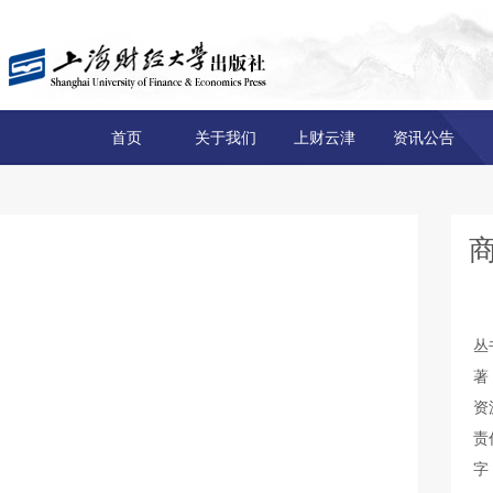
首页
关于我们
上财云津
资讯公告
丛
著
资
责
字