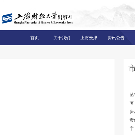
首页
关于我们
上财云津
资讯公告
丛
著
资
责
字