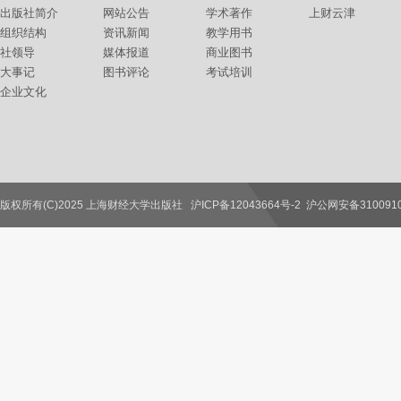
出版社简介
网站公告
学术著作
上财云津
组织结构
资讯新闻
教学用书
社领导
媒体报道
商业图书
大事记
图书评论
考试培训
企业文化
版权所有(C)2025 上海财经大学出版社
沪ICP备12043664号-2
沪公网安备3100910
联系我们
教师服务
读者服务
作者服务
图书馆服务
学校服务