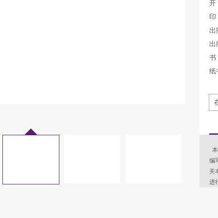
开
印
出
出
书 
纸
本
编
关
进