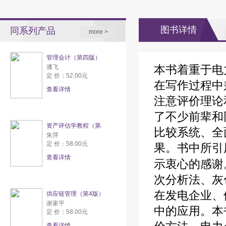
图书详情
同系列产品
more >
管理会计（第四版）
本书着重于电
潘飞
定 价：52.00元
在写作过程中
查看详情
注意评价理论
了不少前辈和
资产评估学教程（第
比较系统、全
朱萍
定 价：58.00元
果。书中所引
查看详情
示衷心的感谢
次分析法、灰
在发电企业、
供应链管理（第4版）
谢家平
中的应用。本
定 价：58.00元
查看详情