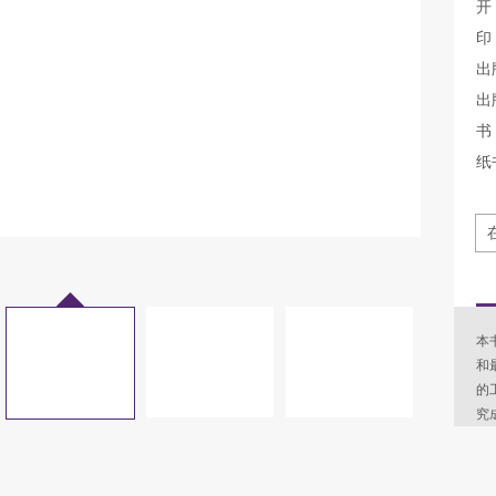
开
印
出
出
书 
纸
本
和
的
究