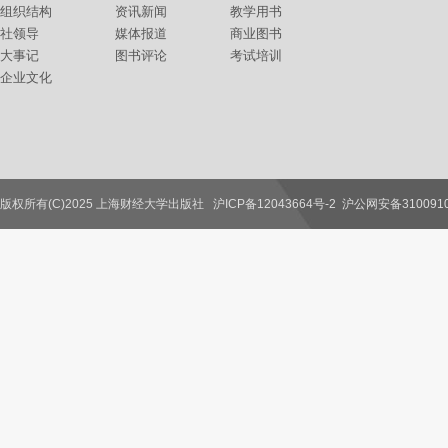
组织结构
资讯新闻
教学用书
社领导
媒体报道
商业图书
大事记
图书评论
考试培训
企业文化
版权所有(C)2025 上海财经大学出版社
沪ICP备12043664号-2
沪公网安备3100910
联系我们
教师服务
读者服务
作者服务
图书馆服务
学校服务