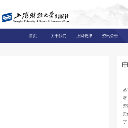
首页
关于我们
上财云津
资讯公告
丛
著
资
责
字