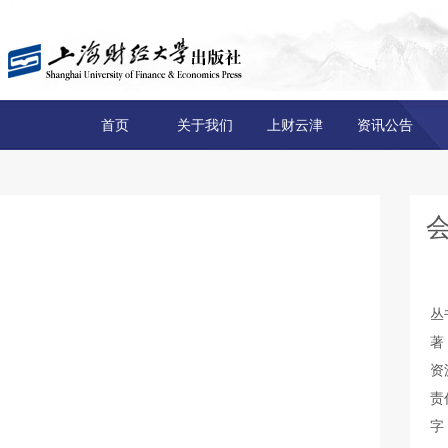
首页
关于我们
上财云津
资讯公告
丛
著
资
责
字