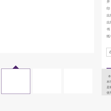
开
印
出
出
书 
纸
本
本
是
使