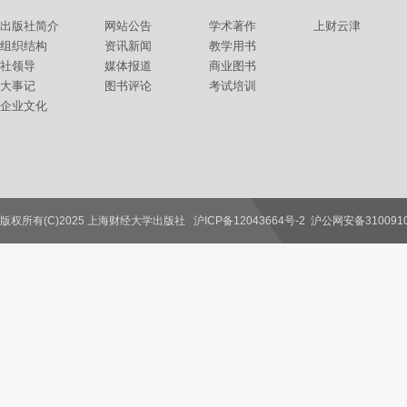
出版社简介
网站公告
学术著作
上财云津
组织结构
资讯新闻
教学用书
社领导
媒体报道
商业图书
大事记
图书评论
考试培训
企业文化
版权所有(C)2025 上海财经大学出版社
沪ICP备12043664号-2
沪公网安备3100910
联系我们
教师服务
读者服务
作者服务
图书馆服务
学校服务