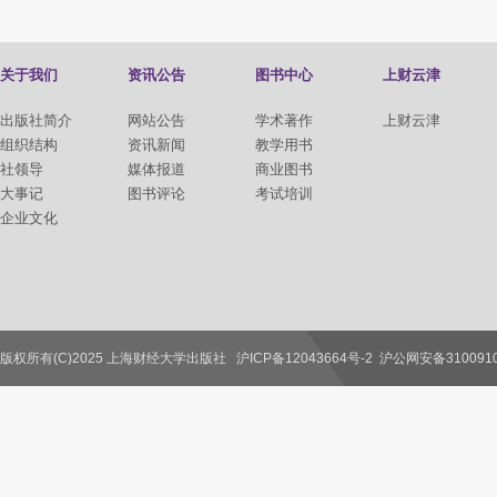
关于我们
资讯公告
图书中心
上财云津
出版社简介
网站公告
学术著作
上财云津
组织结构
资讯新闻
教学用书
社领导
媒体报道
商业图书
大事记
图书评论
考试培训
企业文化
版权所有(C)2025 上海财经大学出版社
沪ICP备12043664号-2
沪公网安备3100910
联系我们
教师服务
读者服务
作者服务
图书馆服务