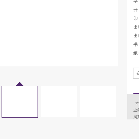
字
开
印
出
出
书 
纸
本
业
展
通