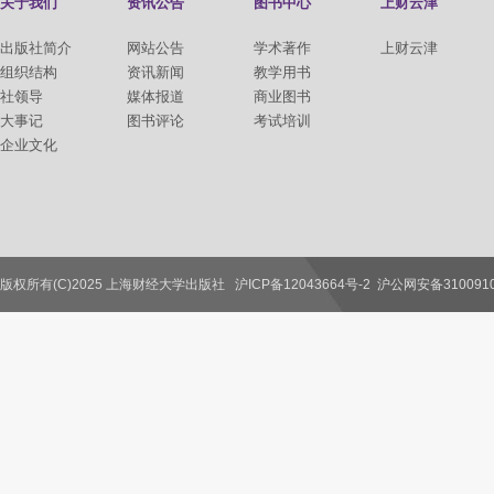
关于我们
资讯公告
图书中心
上财云津
出版社简介
网站公告
学术著作
上财云津
组织结构
资讯新闻
教学用书
社领导
媒体报道
商业图书
大事记
图书评论
考试培训
企业文化
版权所有(C)2025 上海财经大学出版社
沪ICP备12043664号-2
沪公网安备3100910
联系我们
教师服务
读者服务
作者服务
图书馆服务
学校服务