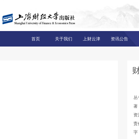
首页
关于我们
上财云津
资讯公告
丛
著
资
责
字