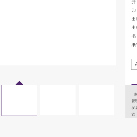
开
印
出
出
书 
纸
财
管
发
管