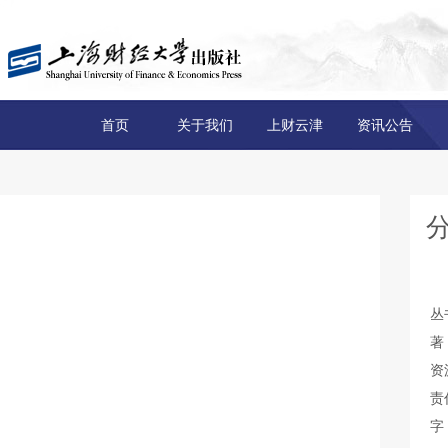
首页
关于我们
上财云津
资讯公告
丛
著
资
责
字