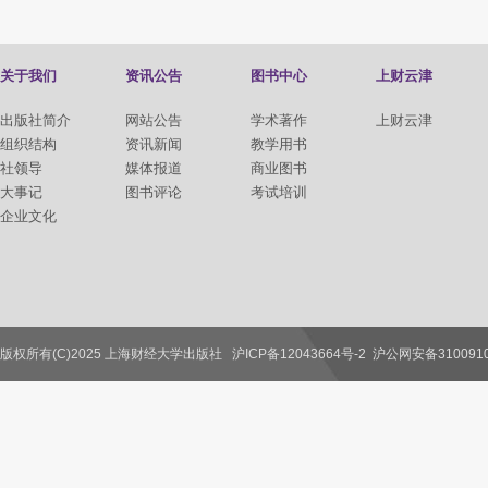
关于我们
资讯公告
图书中心
上财云津
出版社简介
网站公告
学术著作
上财云津
组织结构
资讯新闻
教学用书
社领导
媒体报道
商业图书
大事记
图书评论
考试培训
企业文化
版权所有(C)2025 上海财经大学出版社
沪ICP备12043664号-2
沪公网安备3100910
联系我们
教师服务
读者服务
作者服务
图书馆服务