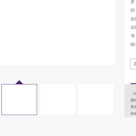
开
印
出
出
书 
纸
《
国
和
&l