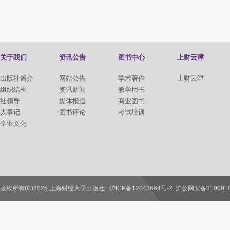
关于我们
资讯公告
图书中心
上财云津
出版社简介
网站公告
学术著作
上财云津
组织结构
资讯新闻
教学用书
社领导
媒体报道
商业图书
大事记
图书评论
考试培训
企业文化
版权所有(C)2025 上海财经大学出版社
沪ICP备12043664号-2
沪公网安备3100910
联系我们
教师服务
读者服务