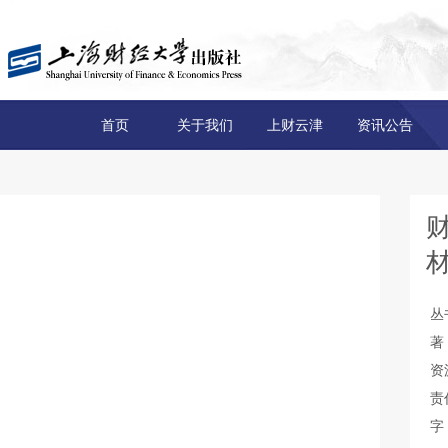
首页
关于我们
上财云津
资讯公告
丛
著
资
责
字