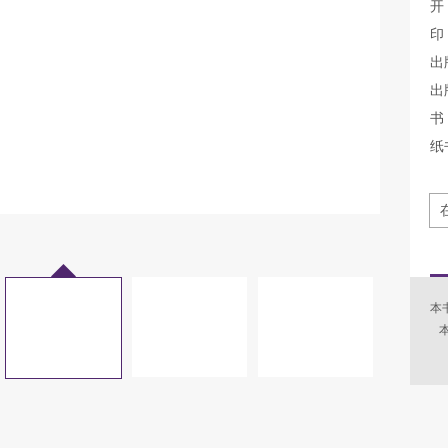
开
印
出
出
书 
纸
本
本