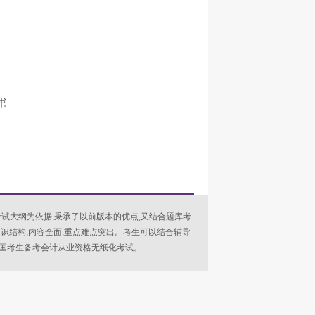
书
考试大纲为依据,秉承了以前版本的优点,又结合题库考
识结构,内容全面,重点难点突出。考生可以结合辅导
国考生备考会计从业资格无纸化考试。