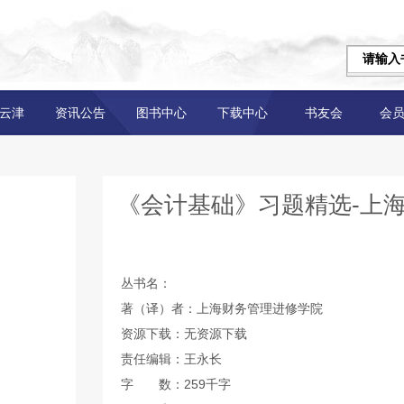
云津
资讯公告
图书中心
下载中心
书友会
会
《会计基础》习题精选-上
丛书名：
著（译）者：上海财务管理进修学院
资源下载：无资源下载
责任编辑：王永长
字 数：259千字