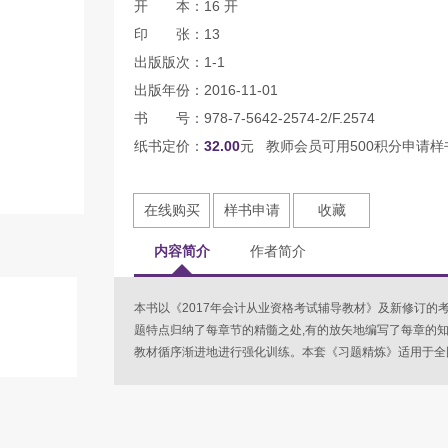
开 本：16 开
印 张：13
出版版次：1-1
出版年份：2016-11-01
书 号：978-7-5642-2574-2/F.2574
纸书定价：
32.00
元 教师会员可用500积分申请样
在线购买
样书申请
收藏
内容简介
作者简介
本书以《2017年会计从业资格考试辅导教材》及新修订的
题特点归纳了每章节的精髓之处,有的放矢地编写了每章的知
教材循序渐进地进行强化训练。本套《习题精炼》适用于全