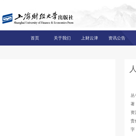
首页
关于我们
上财云津
资讯公告
丛
著
资
责
字