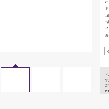
开
印
出
出
书 
纸
《
作
原
教