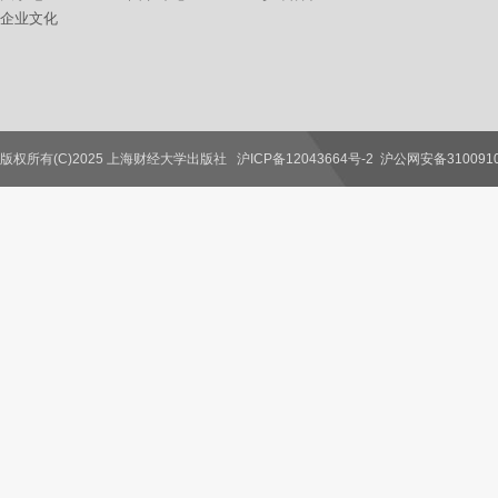
企业文化
版权所有(C)2025 上海财经大学出版社
沪ICP备12043664号-2
沪公网安备3100910
联系我们
教师服务
读者服务
作者服务
图书馆服务
学校服务