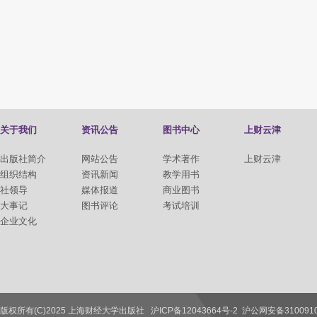
关于我们
资讯公告
图书中心
上财云津
出版社简介
网站公告
学术著作
上财云津
组织结构
资讯新闻
教学用书
社领导
媒体报道
商业图书
大事记
图书评论
考试培训
企业文化
版权所有(C)2025 上海财经大学出版社
沪ICP备12043664号-2
沪公网安备3100910
联系我们