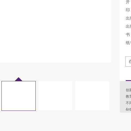
开
印
出
出
书 
纸
创
教育
不
&