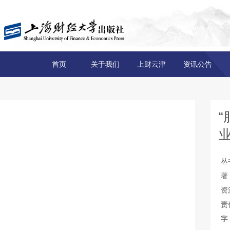
首页
关于我们
上财云津
资讯公告
丛
著
资
责
字