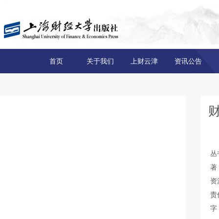
首页
关于我们
上财云津
资讯公告
丛
著
资
责
字