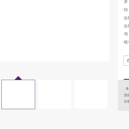
开
印
出
出
书 
纸
本
业
分