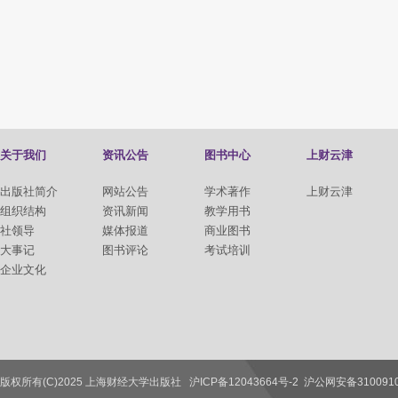
关于我们
资讯公告
图书中心
上财云津
出版社简介
网站公告
学术著作
上财云津
组织结构
资讯新闻
教学用书
社领导
媒体报道
商业图书
大事记
图书评论
考试培训
企业文化
版权所有(C)2025 上海财经大学出版社
沪ICP备12043664号-2
沪公网安备3100910
联系我们