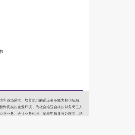
书
境和市场需求，培养他们的适应变革能力和创新精
验到真实的企业环境，为社会输送合格的财务岗位人
经营业务、会计业务处理、纳税申报业务处理等，涵
识和操作流程，帮助学生更好地理解和掌握财务决策
，也可作为财务人员岗位培训的参考书。