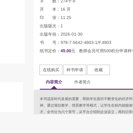
字 数：274千字
开 本：16 开
印 张：11.25
出版版次：1
出版年份：2026-01-30
书 号：978-7-5642-4803-1/F.4803
纸书定价：
45.00
元 教师会员可用500积分申请样
在线购买
样书申请
收藏
内容简介
作者简介
本书适应时代发展的需要，帮助学生面对不断变化的经济环
神。通过项目教学、情景教学等模式，让学生在校内就能体
才。全书分为六个章节，从平台介绍到企业设立，再到日常
盖了企业财务决策的全过程。每一章节都详细介绍了相关知
的核心要点。本书既可作为高等院校财经类专业的教材使用