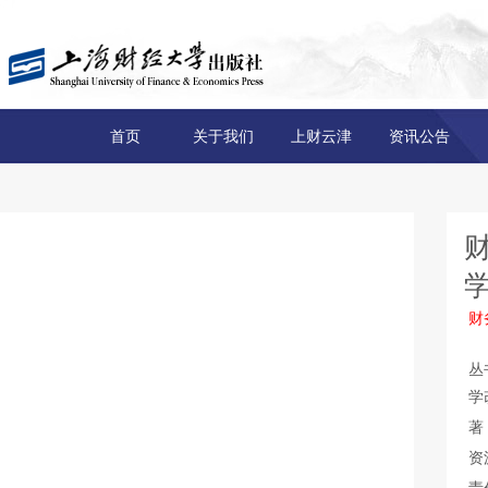
首页
关于我们
上财云津
资讯公告
财
丛
学
著
资