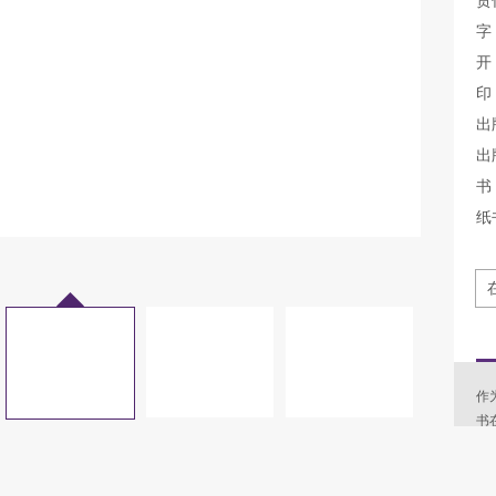
责
字
开
印
出
出
书 
纸
作
书
容
论
育