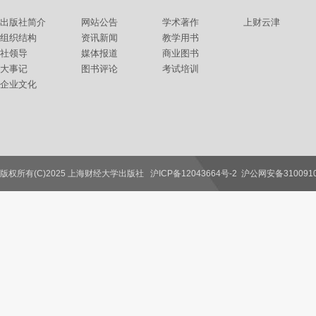
出版社简介
网站公告
学术著作
上财云津
组织结构
资讯新闻
教学用书
社领导
媒体报道
商业图书
大事记
图书评论
考试培训
企业文化
版权所有(C)2025 上海财经大学出版社
沪ICP备12043664号-2
沪公网安备3100910
联系我们
教师服务
读者服务
作者服务
图书馆服务
学校服务