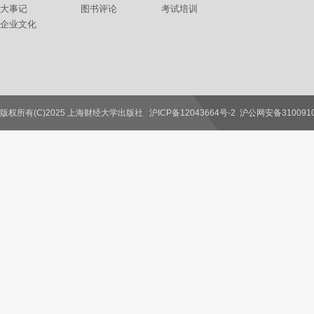
大事记
图书评论
考试培训
企业文化
版权所有(C)2025 上海财经大学出版社
沪ICP备12043664号-2
沪公网安备3100910
联系我们
教师服务
读者服务
作者服务
图书馆服务
学校服务