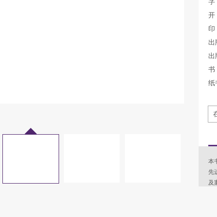
字
开
印
出
出
书 
纸
本
先
及
学
性
析