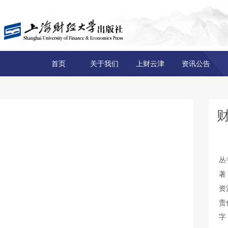
首页
关于我们
上财云津
资讯公告
丛
著
资
责
字