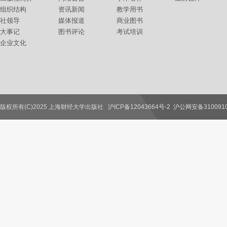
组织结构
资讯新闻
教学用书
社领导
媒体报道
商业图书
大事记
图书评论
考试培训
企业文化
版权所有(C)2025 上海财经大学出版社
沪ICP备12043664号-2
沪公网安备3100910
联系我们
教师服务
读者服务
作者服务
图书馆服务
学校服务