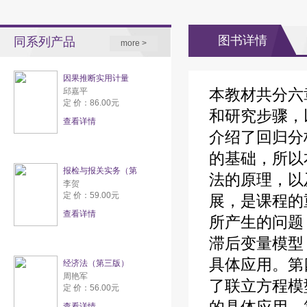
图书详情
同系列产品
more >
因果推断实用计量
本教材共分六
邱嘉平
定 价：86.00元
和研究步骤，
查看详情
介绍了回归分
的基础，所以
报检与报关实务（第
法的原理，以
李贺
定 价：59.00元
展，是课程的
查看详情
所产生的问题
滞后变量模型
具体应用。第
经济法（第三版）
周艳军
了联立方程模
定 价：56.00元
查看详情