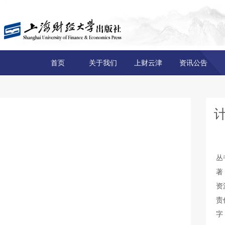
首页
关于我们
上财云津
资讯公告
丛
著
资
责
字