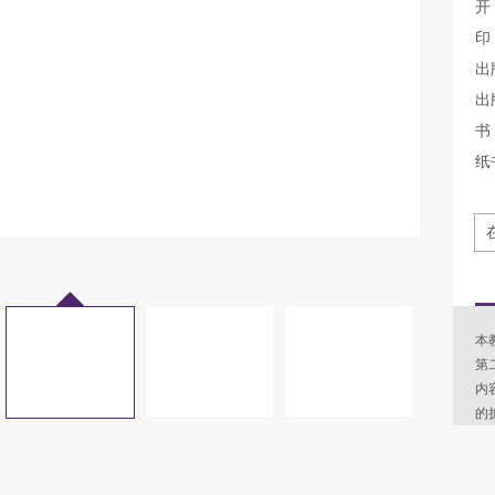
开
印
出
出
书 
纸
本
第
内
的