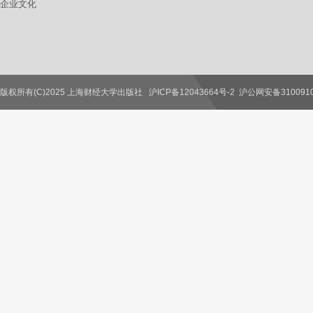
企业文化
版权所有(C)2025 上海财经大学出版社
沪ICP备12043664号-2
沪公网安备3100910
联系我们
教师服务
读者服务
作者服务
图书馆服务
学校服务