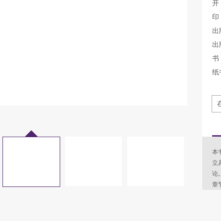
开
印
出
出
书 
纸
本
立
论
章