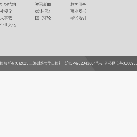
组织结构
资讯新闻
教学用书
社领导
媒体报道
商业图书
大事记
图书评论
考试培训
企业文化
版权所有(C)2025 上海财经大学出版社
沪ICP备12043664号-2
沪公网安备3100910
联系我们
教师服务
读者服务
作者服务
图书馆服务
学校服务