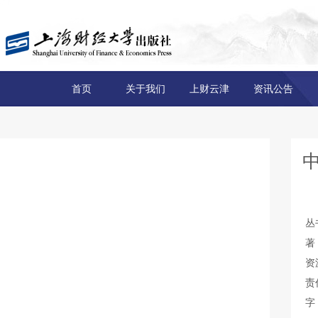
首页
关于我们
上财云津
资讯公告
丛
著
资
责
字