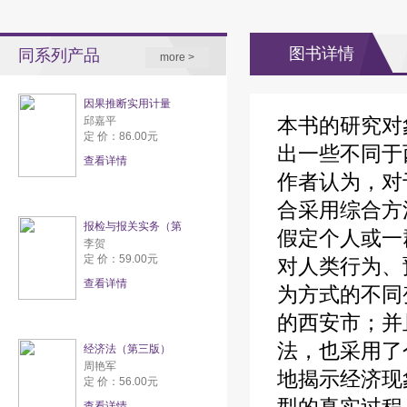
图书详情
同系列产品
more >
因果推断实用计量
本书的研究对
邱嘉平
定 价：86.00元
出一些不同于
查看详情
作者认为，对
合采用综合方
报检与报关实务（第
假定个人或一
李贺
定 价：59.00元
对人类行为、
查看详情
为方式的不同
的西安市；并
法，也采用了
经济法（第三版）
周艳军
地揭示经济现
定 价：56.00元
查看详情