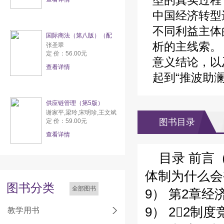
型的真实过程
中国经济转型
不同利益主体
国际商法（第八版）（配
析的主线索。
张圣翠
定 价：56.00元
意义结论，以
查看详情
起到“推波助
供应链管理（第5版）
谢家平,梁玲,宋明珍,王文斌
图书目录
定 价：59.00元
查看详情
目录 前言
体制为什么会
图书分类
全部图书
9） 第2章经
9） 22制
教学用书