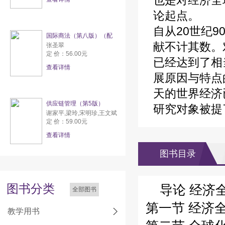
也是对经济全
论起点。
自从20世纪
国际商法（第八版）（配
献不计其数。
张圣翠
定 价：56.00元
已经达到了相
查看详情
展原因与特点
天的世界经济
供应链管理（第5版）
研究对象被提
谢家平,梁玲,宋明珍,王文斌
定 价：59.00元
查看详情
图书目录
图书分类
导论 经济
全部图书
第一节 经济
教学用书