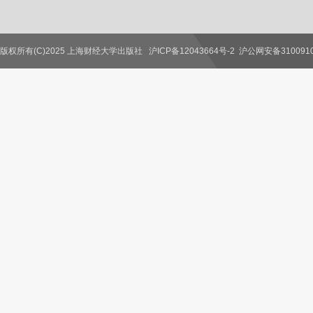
版权所有(C)2025 上海财经大学出版社
沪ICP备12043664号-2
沪公网安备3100910
联系我们
教师服务
读者服务
作者服务
图书馆服务
学校服务