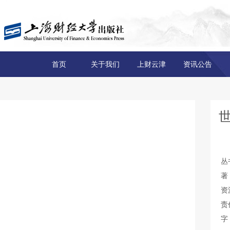
首页
关于我们
上财云津
资讯公告
丛
著
资
责
字