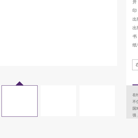
开
印
出
出
书 
纸
在
不
国
强