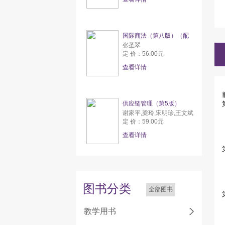
国际商法（第八版）（配
张圣翠
定 价：56.00元
查看详情
供应链管理（第5版）
谢家平,梁玲,宋明珍,王文斌
定 价：59.00元
查看详情
图书分类
全部图书
教学用书