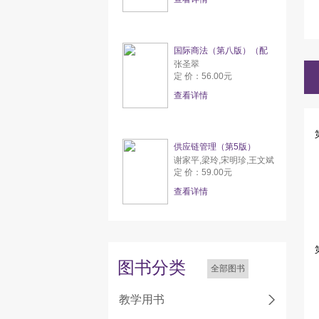
国际商法（第八版）（配
张圣翠
定 价：56.00元
查看详情
供应链管理（第5版）
谢家平,梁玲,宋明珍,王文斌
定 价：59.00元
查看详情
图书分类
全部图书
教学用书