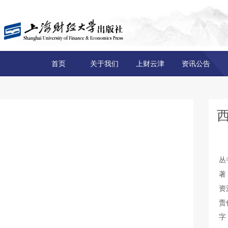
首页
关于我们
上财云津
资讯公告
丛
著
资
责
字