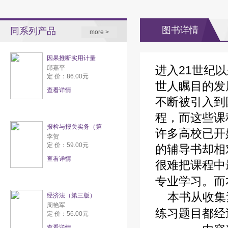
图书详情
同系列产品
more >
因果推断实用计量
进入21世纪
邱嘉平
定 价：86.00元
世人瞩目的发
查看详情
不断被引入到
程，而这些课
报检与报关实务（第
许多高校已开
李贺
定 价：59.00元
的辅导书却相
查看详情
很难把课程中
专业学习。而
本书从收集素
经济法（第三版）
周艳军
练习题目都经
定 价：56.00元
查看详情