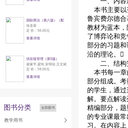
一、内容新
本书主要以范
鲁宾费尔德合
国际商法（第八版）（配
张圣翠
教材为蓝本，
定 价：56.00元
了博弈论和竞
查看详情
部分的习题和
沿的理论。
供应链管理（第5版）
二、结构安
谢家平,梁玲,宋明珍,王文斌
定 价：59.00元
本书每一章的
查看详情
部分组成。考
的学生，通过
解。要点解读
图书分类
精编部分，题
全部图书
的专业课最常
教学用书
习。在内容上