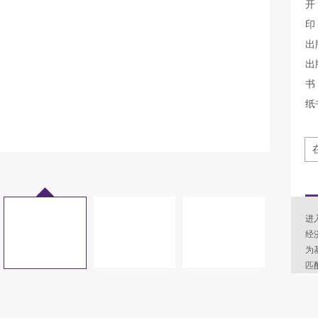
开
印
出
出
书 
纸
进
经
为
匹