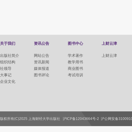
关于我们
资讯公告
图书中心
上财云津
出版社简介
网站公告
学术著作
上财云津
组织结构
资讯新闻
教学用书
社领导
媒体报道
商业图书
大事记
图书评论
考试培训
企业文化
版权所有(C)2025 上海财经大学出版社
沪ICP备12043664号-2
沪公网安备3100910
联系我们