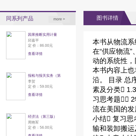
图书详情
同系列产品
more >
因果推断实用计量
本书从物流系
邱嘉平
定 价：86.00元
在“供应物流”
查看详情
动的系统性，
本书内容上也
报检与报关实务（第
沿。 目录 总序
李贺
定 价：59.00元
素及分类 1
查看详情
习思考题 
流在美国的发展
经济法（第三版）
小结 复习思
周艳军
输和装卸搬运及
定 价：56.00元
查看详情