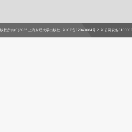
版权所有(C)2025 上海财经大学出版社
沪ICP备12043664号-2
沪公网安备3100910
联系我们
教师服务
读者服务
作者服务
图书馆服务
学校服务