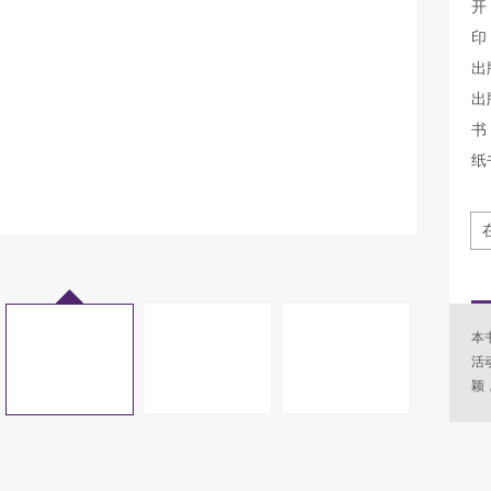
开
印
出
出
书 
纸
本
活
颖