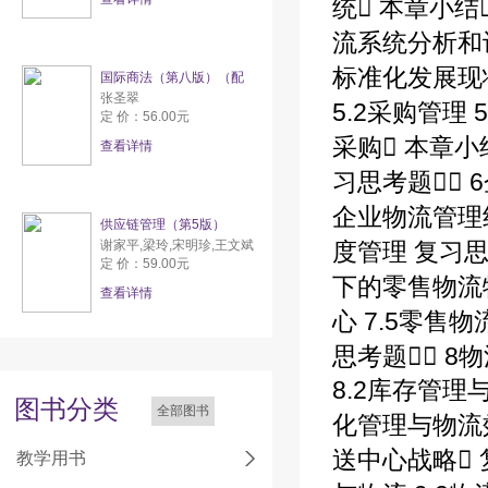
统 本章小结
流系统分析和设
标准化发展现状
国际商法（第八版）（配
张圣翠
5.2采购管理 
定 价：56.00元
采购 本章
查看详情
习思考题 6
企业物流管理
供应链管理（第5版）
谢家平,梁玲,宋明珍,王文斌
度管理 复习思
定 价：59.00元
下的零售物流特
查看详情
心 7.5零售
思考题 8
8.2库存管理
图书分类
全部图书
化管理与物流效
送中心战略 
教学用书