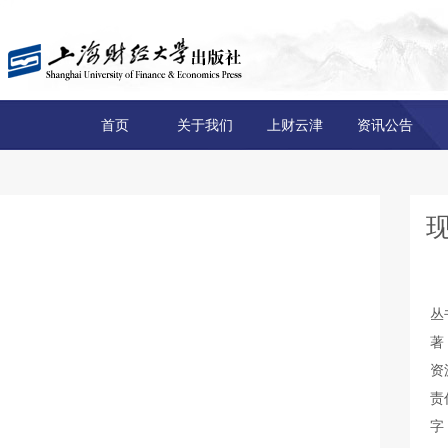
首页
关于我们
上财云津
资讯公告
丛
著
资
责
字