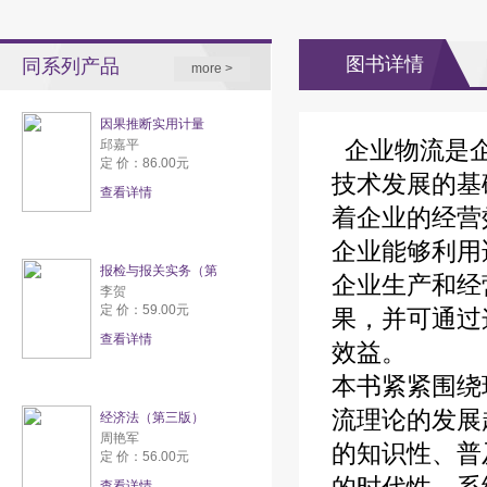
图书详情
同系列产品
more >
因果推断实用计量
企业物流是企
邱嘉平
定 价：86.00元
技术发展的基
查看详情
着企业的经营
企业能够利用
报检与报关实务（第
企业生产和经
李贺
定 价：59.00元
果，并可通过
查看详情
效益。
本书紧紧围绕
流理论的发展
经济法（第三版）
周艳军
的知识性、普
定 价：56.00元
查看详情