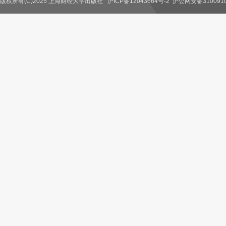
版权所有(C)2025 上海财经大学出版社
沪ICP备12043664号-2
沪公网安备3100910
联系我们
教师服务
读者服务
作者服务
图书馆服务
学校服务