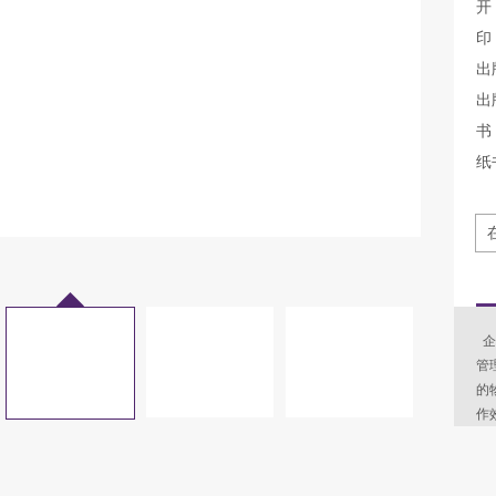
开
印
出
出
书 
纸
企
管
的
作