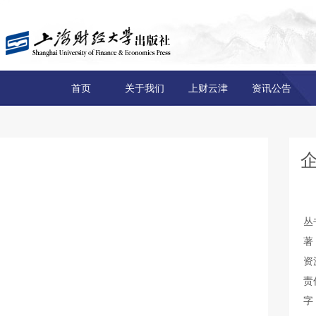
首页
关于我们
上财云津
资讯公告
丛
著
资
责
字