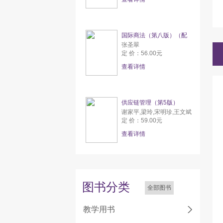
国际商法（第八版）（配
张圣翠
定 价：56.00元
查看详情
供应链管理（第5版）
谢家平,梁玲,宋明珍,王文斌
定 价：59.00元
查看详情
图书分类
全部图书
教学用书