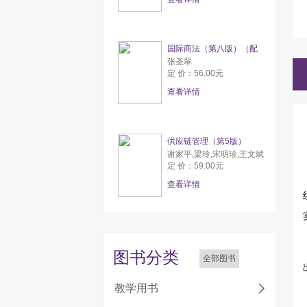
国际商法（第八版）（配
张圣翠
定 价：56.00元
查看详情
供应链管理（第5版）
谢家平,梁玲,宋明珍,王文斌
定 价：59.00元
查看详情
图书分类
全部图书
教学用书