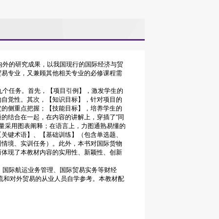
外的研究成果，以我国现行的国际经济与贸
贸易专业，又兼顾其他相关专业的必修课程需
个任务。首先，【项目引例】，激发学生的
的自觉性。其次，【知识目标】，针对项目的
定的侧重点把握；【技能目标】，培养学生的
的结合在一起，在内容的讲解上，穿插了“同
，尽量采用图表阐释；在语言上，力图通熟易懂的
【关键术语】、【基础训练】（包含单选题、
训情境、实训任务）。此外，本书对国际货物
而体现了本教材内容的实用性、新颖性、创新
国际航运业务管理、国际贸易实务等财经
流和对外贸易的从业人员自学参考。本教材配