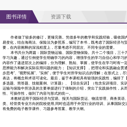
图书详情
资源下载
作者做了较多的修订，更臻完善。凭借多年的教学和实践经验，吸收国内
易变化，结合海商法、保险法为参照系，编写了本书，既考虑了国际经济与
要，在内容阐释的深浅程度上，尽量考虑不同层次、不同专业的需要。
本书共分为两篇：国际货物运输、国际货物保险。共十二个项目，三十九
学习兴趣，通过引例使学生明确学习的内容，增强学生的学习自信心和学习
内容作了递进层次上的编排，分为理解、熟知、掌握，使学生在学习时有一
思辨能力和解决实际应用问题的能力；【知识支撑】，把理论和实践融会贯通
步思考”、“视野拓展”、“实例”，便于学生对所学知识点的理解；在形式上
表达，将概念和术语可读化。最后，鉴于本课程具有较强的实践性，编排了
多选题、简答题、技能案例、计算题）、【综合实训】（包含实训项目、实
运输与保险中所涉及的主要单据进行了缮制的介绍，突出了实践操作性，从
性、可操作性，做到了内容与形式的统一。
本教材适用于国际经济与贸易、报关与国际货运、物流管理、商务英语、
类、经管类专业方向的院校使用,同时也适用于外贸行业的培训、从事国际交
有免费的电子教学课件、习题参考答案、教学大纲。