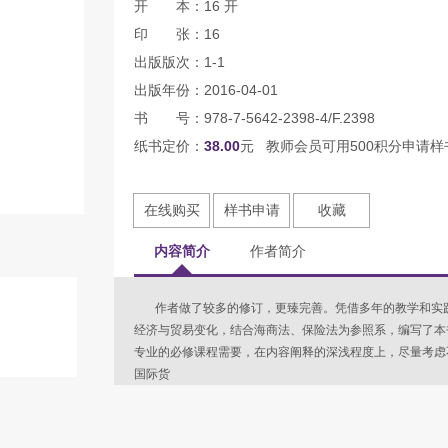
开 本：16 开
印 张：16
出版版次：1-1
出版年份：2016-04-01
书 号：978-7-5642-2398-4/F.2398
纸书定价：
38.00
元 教师会员可用500积分申请样
在线购买
样书申请
收藏
内容简介
作者简介
作者做了较多的修订，更臻完善。凭借多年的教学和实践
经济与贸易变化，结合海商法、保险法为参照系，编写了本
专业的必修课程需要，在内容阐释的深浅程度上，尽量考
国际货