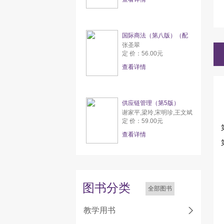
国际商法（第八版）（配
张圣翠
定 价：56.00元
查看详情
供应链管理（第5版）
谢家平,梁玲,宋明珍,王文斌
定 价：59.00元
查看详情
图书分类
全部图书
教学用书