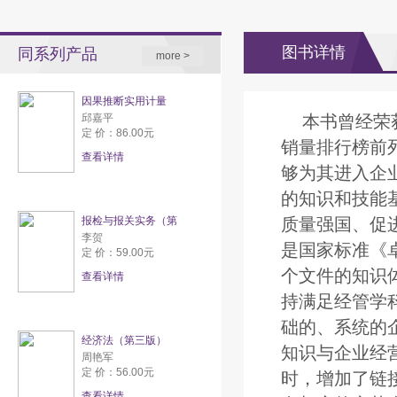
图书详情
同系列产品
more >
因果推断实用计量
邱嘉平
本书曾经荣
定 价：86.00元
销量排行榜前
查看详情
够为其进入企
的知识和技能
报检与报关实务（第
质量强国、促
李贺
是国家标准《
定 价：59.00元
个文件的知识
查看详情
持满足经管学
础的、系统的
经济法（第三版）
知识与企业经
周艳军
定 价：56.00元
时，增加了链
查看详情