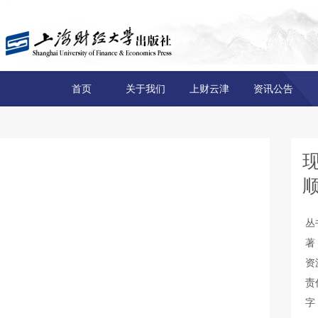
首页
关于我们
上财云津
资讯公告
丛
著
资
责
字