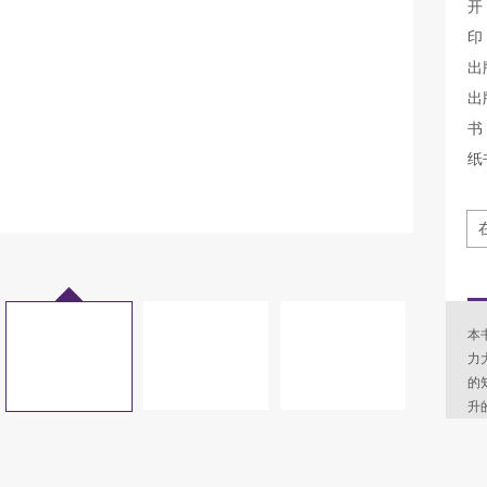
开
印
出
出
书 
纸
本
力
的
升