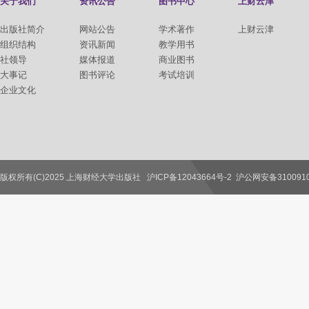
关于我们
资讯公告
图书中心
上财云津
出版社简介
网站公告
学术著作
上财云津
组织结构
资讯新闻
教学用书
社领导
媒体报道
商业图书
大事记
图书评论
考试培训
企业文化
版权所有(C)2025 上海财经大学出版社
沪ICP备12043664号-2
沪公网安备3100910
联系我们
教师服务
读者服务
作者服务
图书馆服务
学校服务