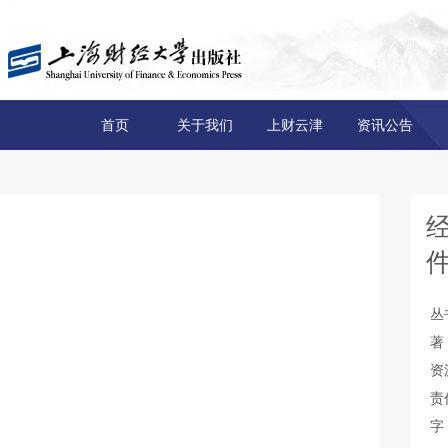
首页
关于我们
上财云津
资讯公告
丛
著
资
责
字