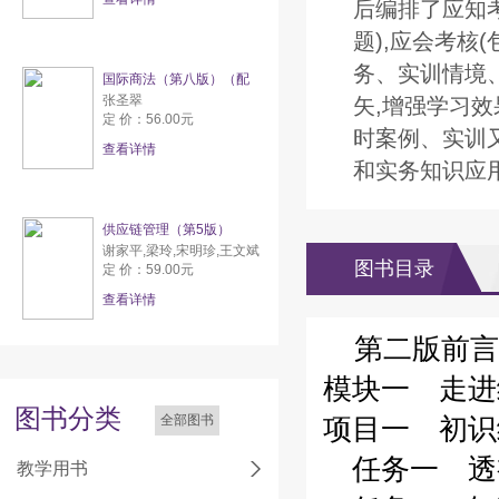
后编排了应知
题),应会考核
务、实训情境
国际商法（第八版）（配
张圣翠
矢,增强学习
定 价：56.00元
时案例、实训
查看详情
和实务知识应
供应链管理（第5版）
谢家平,梁玲,宋明珍,王文斌
图书目录
定 价：59.00元
查看详情
第二版前言 
模块一 走进
图书分类
全部图书
项目一 初识
任务一 透视
教学用书