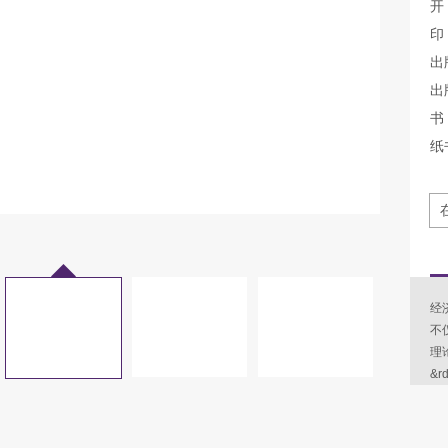
开
印
出
出
书 
纸
经
不
理
&r