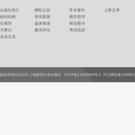
出版社简介
网站公告
学术著作
上财云津
组织结构
资讯新闻
教学用书
社领导
媒体报道
商业图书
大事记
图书评论
考试培训
企业文化
版权所有(C)2025 上海财经大学出版社
沪ICP备12043664号-2
沪公网安备3100910
联系我们
教师服务
读者服务
作者服务
图书馆服务
学校服务