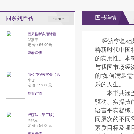
图书详情
同系列产品
more >
因果推断实用计量
邱嘉平
经济学基础
定 价：86.00元
善新时代中国
查看详情
的实用性。本
与我国市场经
报检与报关实务（第
的“如何满足需
李贺
乐的人生。
定 价：59.00元
本书共涵盖了
查看详情
驱动、实操技
语言平实凝练
经济法（第三版）
同层次的不同需
周艳军
定 价：56.00元
素质目标及项
查看详情