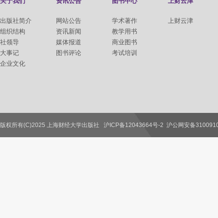
关于我们
资讯公告
图书中心
上财云津
出版社简介
网站公告
学术著作
上财云津
组织结构
资讯新闻
教学用书
社领导
媒体报道
商业图书
大事记
图书评论
考试培训
企业文化
版权所有(C)2025 上海财经大学出版社
沪ICP备12043664号-2
沪公网安备3100910
联系我们
教师服务
读者服务
作者服务
图书馆服务
学校服务