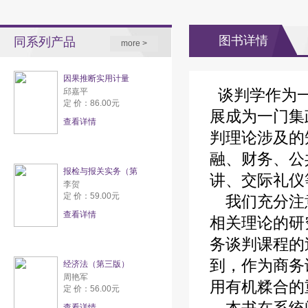
图书详情
同系列产品
more >
因果推断实用计量
谈判学作为一
邱嘉平
定 价：86.00元
展成为一门集
查看详情
判理论涉及的
融、财务、公
报检与报关实务（第
讲、交际礼仪
李贺
定 价：59.00元
我们充分注意
查看详情
相关理论的研
务谈判课程的
到，作为商务
经济法（第三版）
周艳军
用有机糅合的
定 价：56.00元
查看详情