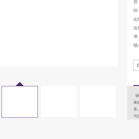
开
印
出
出
书 
纸
谈
体
系
与