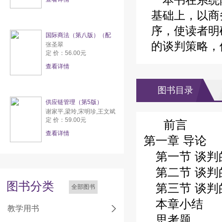
本书在系统阐
基础上，以商
序，使读者明
国际商法（第八版）（配
的谈判策略，
张圣翠
定 价：56.00元
查看详情
图书目录
供应链管理（第5版）
谢家平,梁玲,宋明珍,王文斌
定 价：59.00元
前言
查看详情
第一章 导论
第一节 谈判
第二节 谈判
图书分类
第三节 谈判
全部图书
本章小结
教学用书
思考题