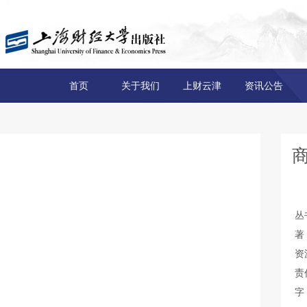
首页
关于我们
上财云津
资讯公告
丛
著
资
责
字