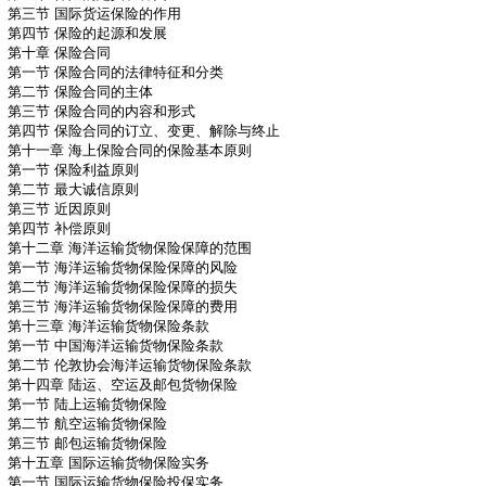
第三节 国际货运保险的作用
第四节 保险的起源和发展
第十章 保险合同
第一节 保险合同的法律特征和分类
第二节 保险合同的主体
第三节 保险合同的内容和形式
第四节 保险合同的订立、变更、解除与终止
第十一章 海上保险合同的保险基本原则
第一节 保险利益原则
第二节 最大诚信原则
第三节 近因原则
第四节 补偿原则
第十二章 海洋运输货物保险保障的范围
第一节 海洋运输货物保险保障的风险
第二节 海洋运输货物保险保障的损失
第三节 海洋运输货物保险保障的费用
第十三章 海洋运输货物保险条款
第一节 中国海洋运输货物保险条款
第二节 伦敦协会海洋运输货物保险条款
第十四章 陆运、空运及邮包货物保险
第一节 陆上运输货物保险
第二节 航空运输货物保险
第三节 邮包运输货物保险
第十五章 国际运输货物保险实务
第一节 国际运输货物保险投保实务