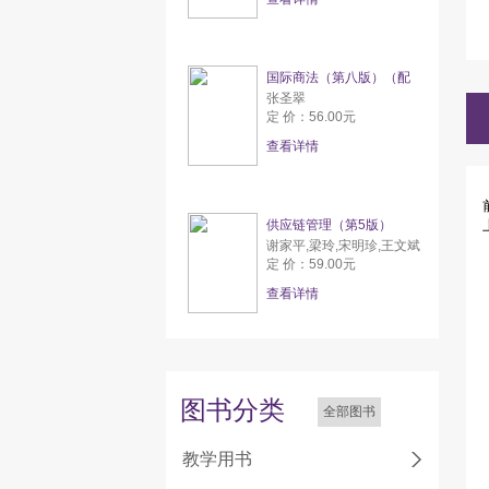
国际商法（第八版）（配
张圣翠
定 价：56.00元
查看详情
供应链管理（第5版）
谢家平,梁玲,宋明珍,王文斌
定 价：59.00元
查看详情
图书分类
全部图书
教学用书