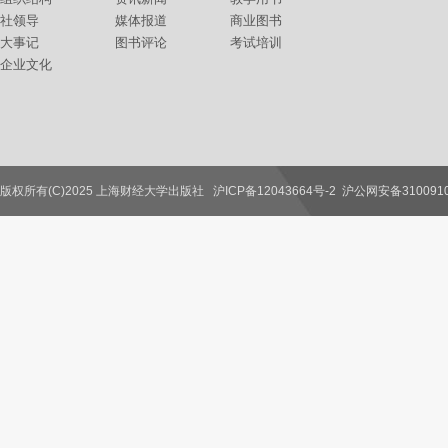
社领导
媒体报道
商业图书
大事记
图书评论
考试培训
企业文化
版权所有(C)2025 上海财经大学出版社
沪ICP备12043664号-2
沪公网安备3100910
联系我们
教师服务
读者服务
作者服务
图书馆服务
学校服务