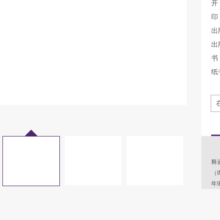
开
印
出
出
书 
纸
为
释
（
年