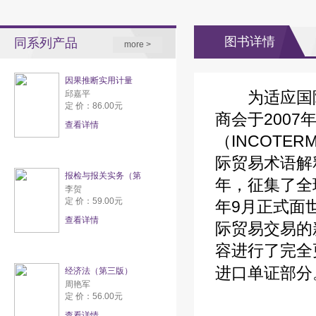
图书详情
同系列产品
more >
因果推断实用计量
为适应国际
邱嘉平
定 价：86.00元
商会于2007
查看详情
（INCOTE
际贸易术语解释
报检与报关实务（第
年，征集了全
李贺
定 价：59.00元
年9月正式面
查看详情
际贸易交易的
容进行了完全
进口单证部分
经济法（第三版）
周艳军
定 价：56.00元
查看详情