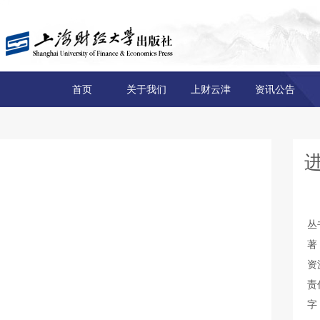
首页
关于我们
上财云津
资讯公告
丛
著
资
责
字