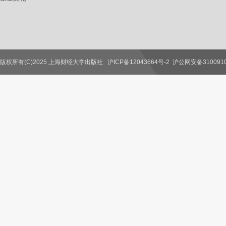
版权所有(C)2025 上海财经大学出版社
沪ICP备12043664号-2
沪公网安备3100910
联系我们
教师服务
读者服务
作者服务
图书馆服务
学校服务