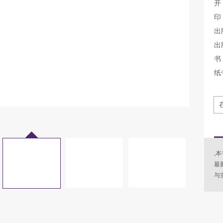
开
印
出
出
书 
纸
,
最
与