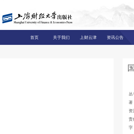
首页
关于我们
上财云津
资讯公告
丛
著
资
责
字