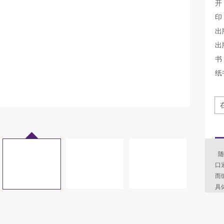
开
印
出
出
书 
纸
随
口
而
具