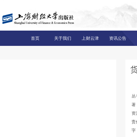
首页
关于我们
上财云津
资讯公告
丛
著
资
责
字