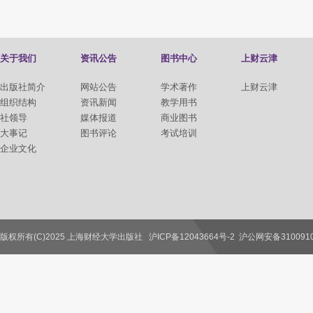
关于我们
资讯公告
图书中心
上财云津
出版社简介
网站公告
学术著作
上财云津
组织结构
资讯新闻
教学用书
社领导
媒体报道
商业图书
大事记
图书评论
考试培训
企业文化
版权所有(C)2025 上海财经大学出版社
沪ICP备12043664号-2
沪公网安备3100910
联系我们
教师服务
读者服务
作者服务