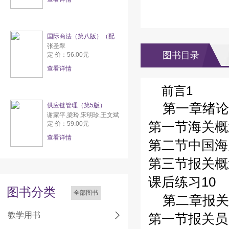
国际商法（第八版）（配
张圣翠
图书目录
定 价：56.00元
查看详情
前言1
第一章绪论
供应链管理（第5版）
谢家平,梁玲,宋明珍,王文斌
第一节海关概
定 价：59.00元
查看详情
第二节中国海
第三节报关概
课后练习10
图书分类
全部图书
第二章报关
教学用书
第一节报关员