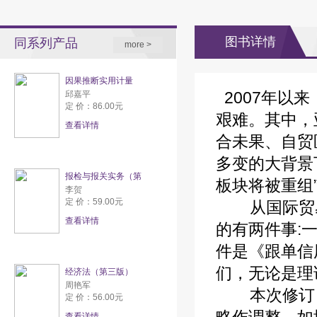
图书详情
同系列产品
more >
因果推断实用计量
2007年以
邱嘉平
定 价：86.00元
艰难。其中，
查看详情
合未果、自贸
多变的大背景
报检与报关实务（第
板块将被重组
李贺
定 价：59.00元
从国际贸易
查看详情
的有两件事:
件是《跟单信
们，无论是理
经济法（第三版）
周艳军
本次修订，
定 价：56.00元
查看详情