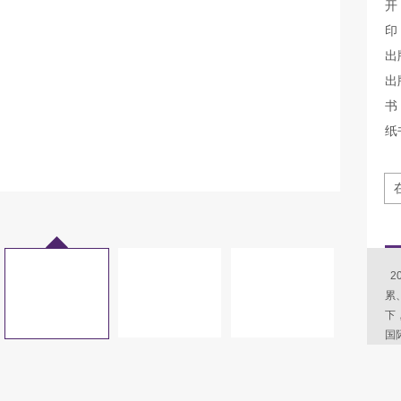
开
印
出
出
书 
纸
2
累
下
国