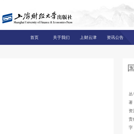
首页
关于我们
上财云津
资讯公告
丛
著
资
责
字