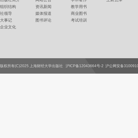
组织结构
资讯新闻
教学用书
社领导
媒体报道
商业图书
大事记
图书评论
考试培训
企业文化
版权所有(C)2025 上海财经大学出版社
沪ICP备12043664号-2
沪公网安备3100910
联系我们
教师服务
读者服务
作者服务
图书馆服务
学校服务