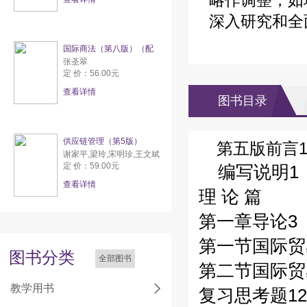
略作调整，如
深入研究和全
国际商法（第八版）（配
张圣翠
定 价：56.00元
查看详情
图书目录
供应链管理（第5版）
第五版前言
谢家平,梁玲,宋明珍,王文斌
定 价：59.00元
编写说明1
查看详情
理 论 篇
第一章导论3
第一节国际贸
图书分类
全部图书
第二节国际贸
教学用书
复习思考题12