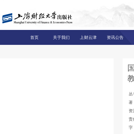
首页
关于我们
上财云津
资讯公告
丛
著
资
责
字