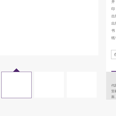
开
印
出
出
书 
纸
本
代
贸
面