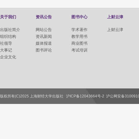
关于我们
资讯公告
图书中心
上财云津
出版社简介
网站公告
学术著作
上财云津
组织结构
资讯新闻
教学用书
社领导
媒体报道
商业图书
大事记
图书评论
考试培训
企业文化
版权所有(C)2025 上海财经大学出版社
沪ICP备12043664号-2
沪公网安备3100910
联系我们
教师服务
读者服务
作者服务
图书馆服务
学校服务