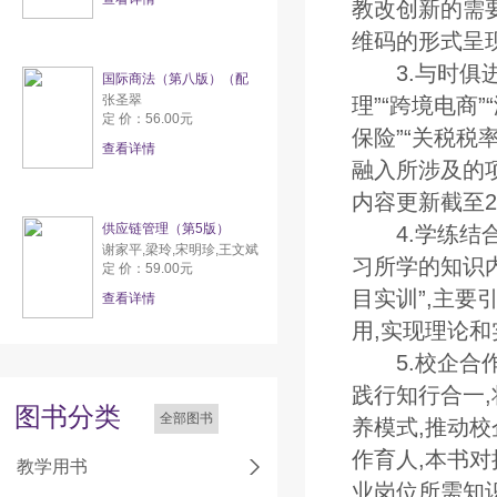
教改创新的需
维码的形式呈
3.与时俱进
国际商法（第八版）（配
张圣翠
理”“跨境电商
定 价：56.00元
保险”“关税税
查看详情
融入所涉及的
内容更新截至2
供应链管理（第5版）
4.学练结合
谢家平,梁玲,宋明珍,王文斌
习所学的知识内
定 价：59.00元
目实训”,主要
查看详情
用,实现理论
5.校企合作,
践行知行合一
图书分类
全部图书
养模式,推动校
作育人,本书
教学用书
业岗位所需知