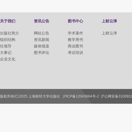
关于我们
资讯公告
图书中心
上财云津
出版社简介
网站公告
学术著作
上财云津
组织结构
资讯新闻
教学用书
社领导
媒体报道
商业图书
大事记
图书评论
考试培训
企业文化
版权所有(C)2025 上海财经大学出版社
沪ICP备12043664号-2
沪公网安备3100910
联系我们
教师服务
读者服务
作者服务
图书馆服务