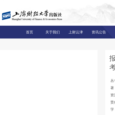
首页
关于我们
上财云津
资讯公告
丛
著
资
责
字