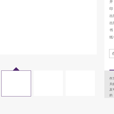
开
印
出
出
书 
纸
作
关
及
的