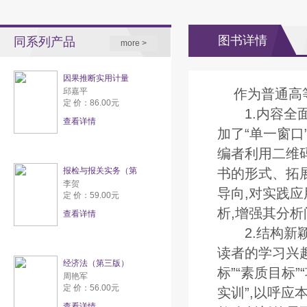
图书详情
同系列产品
more >
因果推断实用计量
邱嘉平
作为普通高
定 价：86.00元
1.内容全面
查看详情
加了“单一窗口
编者利用二维
报检与报关实务（第
书的形式、拓
李贺
导向,对实践
定 价：59.00元
析,增强其分
查看详情
2.结构新颖
读者的学习兴趣
经济法（第三版）
标”“素质目标”
周艳军
定 价：56.00元
实训”,以呼
查看详情