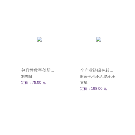
包容性数字创新...
全产业链绿色转...
刘志阳
谢家平,孔令丞,梁玲,王
定价：78.00 元
文斌
定价：198.00 元