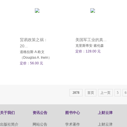
贸易政策之祸：
美国军工业的真...
20...
克里斯蒂安·索伦森
定价：128.00 元
道格拉斯·A.欧文
（Douglas A. Irwin）
定价：56.00 元
2078
首页
上一页
5
6
关于我们
资讯公告
图书中心
上财云津
出版社简介
网站公告
学术著作
上财云津