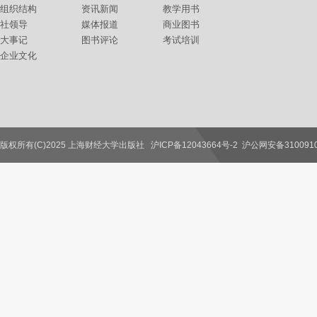
组织结构
资讯新闻
教学用书
社领导
媒体报道
商业图书
大事记
图书评论
考试培训
企业文化
版权所有(C)2025 上海财经大学出版社
沪ICP备12043664号-2
沪公网安备3100910
联系我们
教师服务
读者服务
作者服务
图书馆服务
学校服务