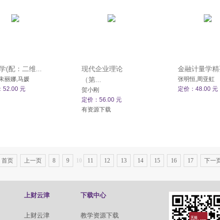
学(配：二维...
现代企业理论
金融计量学精要
朱丽娜,马媛
（第...
张明恒,周亚虹
52.00 元
定价：48.00 元
贺小刚
定价：56.00 元
有资源下载
首页
上一页
8
9
10
11
12
13
14
15
16
17
下一
上财云津
下载中心
上财云津
教学资源下载