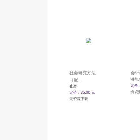
社会研究方法
会计
（配...
潘莹
定价：
张彦
有资
定价：35.00 元
无资源下载