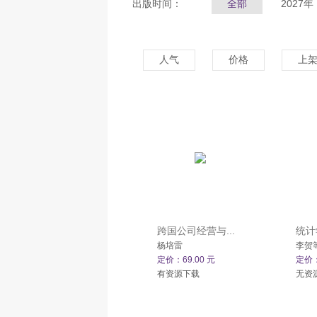
出版时间：
全部
2027年
人气
价格
上
跨国公司经营与...
统计学
杨培雷
李贺
定价：69.00 元
定价：
有资源下载
无资