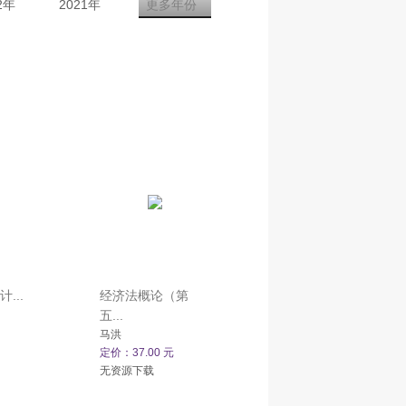
2年
2021年
更多年份
计...
经济法概论（第
五...
马洪
定价：37.00 元
无资源下载