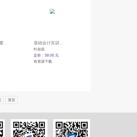
...
基础会计实训...
叶叔昌
定价：58.00 元
有资源下载
页
尾页