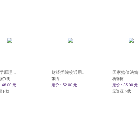
学原理...
财经类院校通用...
国家赔偿法简明
,饶兴明
张洁
杨馨德
48.00 元
定价：52.00 元
定价：35.00 元
源下载
无资源下载