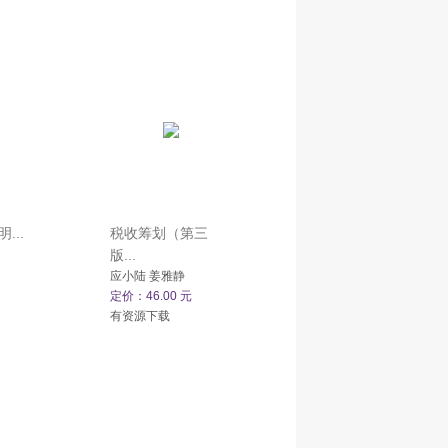
...
税收筹划（第三
版...
应小陆 姜雅静
定价：46.00 元
有资源下载